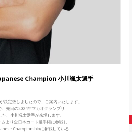
 Japanese Champion 小川颯太選手
ーが決定致しましたので、ご案内いたします。
ンピオンで、先日の2024年マカオグランプリ
rixより出場した、小川颯太選手が来場します。
チームより全日本カート選手権に参戦し
panese Championshipに参戦している