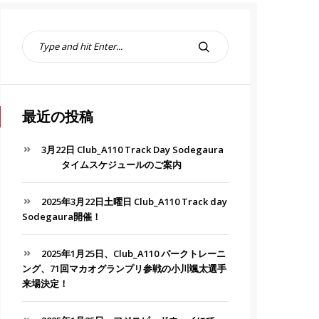
S
e
S
a
E
r
A
c
R
h
最近の投稿
C
f
H
o
3月22日 Club_A110 Track Day Sodegaura
r
タイムスケジュールのご案内
:
2025年3月22日土曜日 Club_A110 Track day
Sodegaura開催！
2025年1月25日、Club_A110 パークトレーニ
ング、71回マカオグランプリ参戦の小川颯太選手
来場決定！