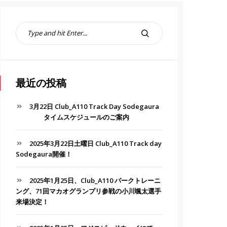
S
e
S
a
E
r
A
c
R
h
最近の投稿
C
f
H
o
3月22日 Club_A110 Track Day Sodegaura
r
タイムスケジュールのご案内
:
2025年3月22日土曜日 Club_A110 Track day
Sodegaura開催！
2025年1月25日、Club_A110 パークトレーニ
ング、71回マカオグランプリ参戦の小川颯太選手
来場決定！