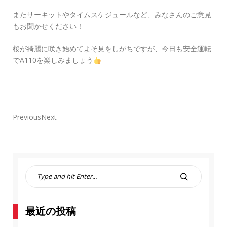
またサーキットやタイムスケジュールなど、みなさんのご意見
もお聞かせください！
桜が綺麗に咲き始めてよそ見をしがちですが、今日も安全運転
でA110を楽しみましょう
PreviousNext
S
e
S
a
E
r
A
最近の投稿
c
R
h