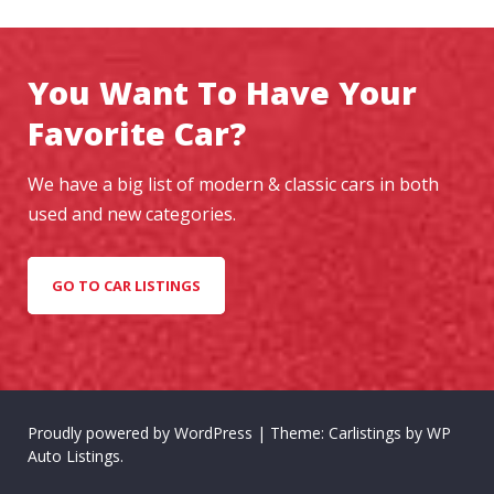
You Want To Have Your
Favorite Car?
We have a big list of modern & classic cars in both
used and new categories.
GO TO CAR LISTINGS
Proudly powered by WordPress
|
Theme: Carlistings by
WP
Auto Listings
.