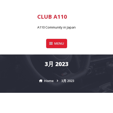
Skip
to
content
CLUB A110
A110 Community in Japan
MENU
3月 2023
Home
3月 2023