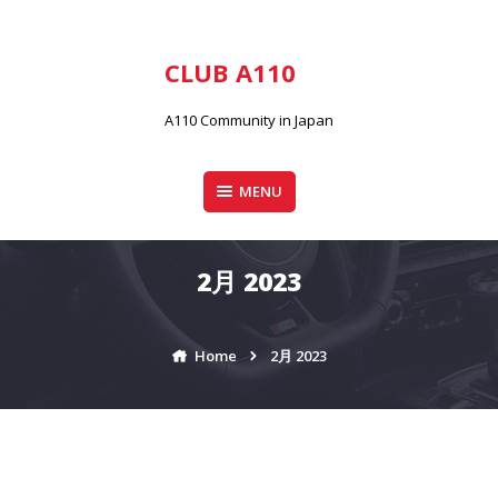
Skip
to
content
CLUB A110
A110 Community in Japan
MENU
2月 2023
Home
2月 2023