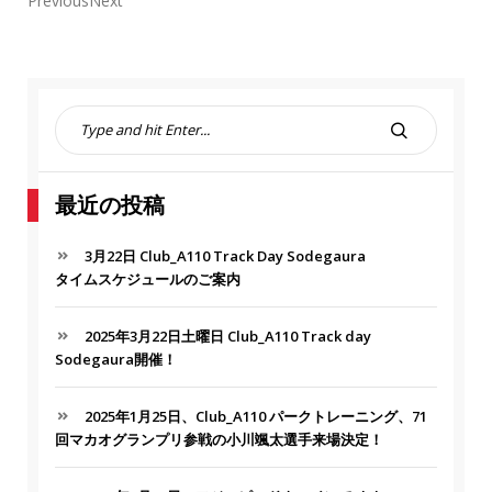
PreviousNext
S
e
S
a
E
r
A
最近の投稿
c
R
h
C
f
3月22日 Club_A110 Track Day Sodegaura
H
o
タイムスケジュールのご案内
r
:
2025年3月22日土曜日 Club_A110 Track day
Sodegaura開催！
2025年1月25日、Club_A110 パークトレーニング、71
回マカオグランプリ参戦の小川颯太選手来場決定！