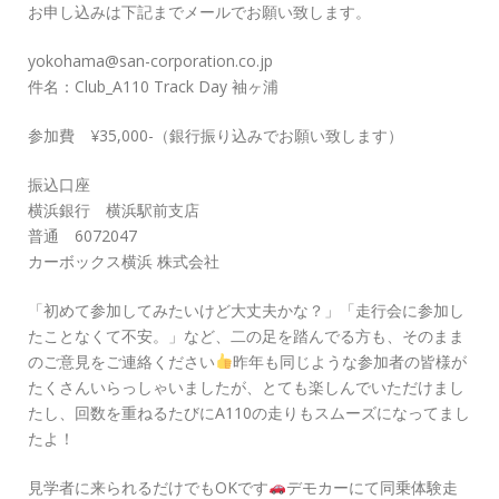
お申し込みは下記までメールでお願い致します。
yokohama@san-corporation.co.jp
件名：Club_A110 Track Day 袖ヶ浦
参加費 ¥35,000-（銀行振り込みでお願い致します）
振込口座
横浜銀行 横浜駅前支店
普通 6072047
カーボックス横浜 株式会社
「初めて参加してみたいけど大丈夫かな？」「走行会に参加し
たことなくて不安。」など、二の足を踏んでる方も、そのまま
のご意見をご連絡ください
昨年も同じような参加者の皆様が
たくさんいらっしゃいましたが、とても楽しんでいただけまし
たし、回数を重ねるたびにA110の走りもスムーズになってまし
たよ！
見学者に来られるだけでもOKです
デモカーにて同乗体験走